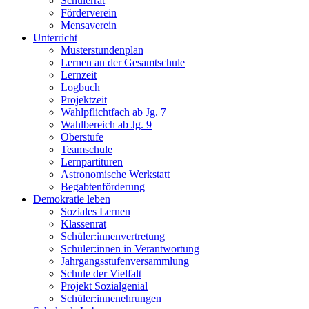
Schülerrat
Förderverein
Mensaverein
Unterricht
Musterstundenplan
Lernen an der Gesamtschule
Lernzeit
Logbuch
Projektzeit
Wahlpflichtfach ab Jg. 7
Wahlbereich ab Jg. 9
Oberstufe
Teamschule
Lernpartituren
Astronomische Werkstatt
Begabtenförderung
Demokratie leben
Soziales Lernen
Klassenrat
Schüler:innenvertretung
Schüler:innen in Verantwortung
Jahrgangsstufenversammlung
Schule der Vielfalt
Projekt Sozialgenial
Schüler:innenehrungen