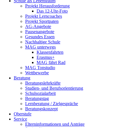
Schule als Lebensraum
Projekt Herausforderung
Das 12-Uhr-Foto
Projekt Lerncoaches
Projekt Sportpaten
AG-Angebote
Pausenangebote
Gesundes Essen
Nachhaltige Schule
MAG unterwegs
Klassenfahrten
Erasmus+
MAG fährt Rad
MAG Tonstudio
Wettbewerbe
Beratung
Beratungslehrkräfte
Studien- und Berufsorientierung
Schulsozialarbeit
Beratungstag
Lernberatung / Zielgespräche
Beratungskonzept
Oberstufe
Service
Elterninformationen und Anträge