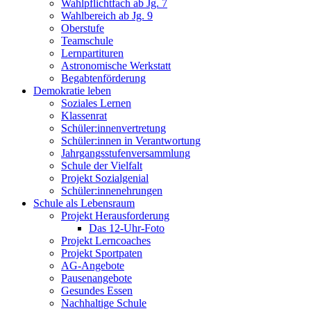
Wahlpflichtfach ab Jg. 7
Wahlbereich ab Jg. 9
Oberstufe
Teamschule
Lernpartituren
Astronomische Werkstatt
Begabtenförderung
Demokratie leben
Soziales Lernen
Klassenrat
Schüler:innenvertretung
Schüler:innen in Verantwortung
Jahrgangsstufenversammlung
Schule der Vielfalt
Projekt Sozialgenial
Schüler:innenehrungen
Schule als Lebensraum
Projekt Herausforderung
Das 12-Uhr-Foto
Projekt Lerncoaches
Projekt Sportpaten
AG-Angebote
Pausenangebote
Gesundes Essen
Nachhaltige Schule