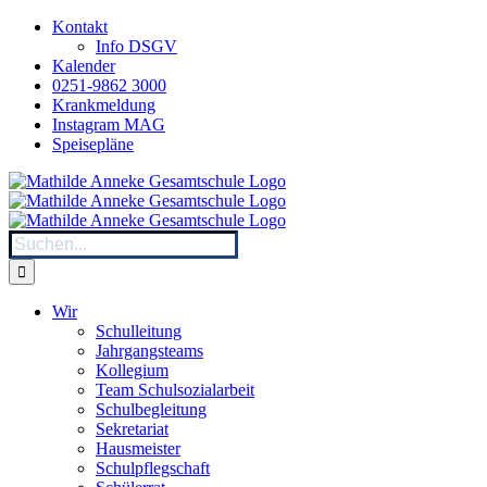
Zum
Kontakt
Inhalt
Info DSGV
springen
Kalender
0251-9862 3000
Krankmeldung
Instagram MAG
Speisepläne
Suche
nach:
Wir
Schulleitung
Jahrgangsteams
Kollegium
Team Schulsozialarbeit
Schulbegleitung
Sekretariat
Hausmeister
Schulpflegschaft