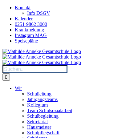
Zum
Kontakt
Inhalt
Info DSGV
springen
Kalender
0251-9862 3000
Krankmeldung
Instagram MAG
Speisepläne
Suche
nach:
Wir
Schulleitung
Jahrgangsteams
Kollegium
Team Schulsozialarbeit
Schulbegleitung
Sekretariat
Hausmeister
Schulpflegschaft