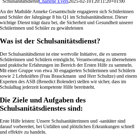
Schulsanitätsdienst
Charlene Evers
2025-02-10T20:11:20+01:00
An der Mathilde Anneke Gesamtschule engagieren sich Schülerinnen
und Schüler der Jahrgänge 8 bis Q1 im Schulsanitätsdienst. Dieser
wichtige Dienst trägt dazu bei, die Sicherheit und Gesundheit unserer
Schülerinnen und Schüler zu gewährleisten
Was ist der Schulsanitätsdienst?
Der Schulsanitätsdienst ist eine wertvolle Initiative, die es unseren
Schülerinnen und Schülern ermöglicht, Verantwortung zu übernehmen
und praktische Erfahrungen im Bereich der Ersten Hilfe zu sammeln.
Mit einer Gruppe von etwa 30 engagierten Schülerinnen und Schülern
sowie 2 Lehrkräften (Frau Brauckmann und Herr Schultze) und einem
Experten des ASB (Benedict Bolender) stellen wir sicher, dass im
Schulalltag jederzeit kompetente Hilfe bereitsteht.
Die Ziele und Aufgaben des
Schulsanitätsdienstes sind:
Erste Hilfe leisten: Unsere Schulsanitäterinnen und -sanitäter sind
darauf vorbereitet, bei Unfällen und plötzlichen Erkrankungen schnell
und effektiv zu handeln.