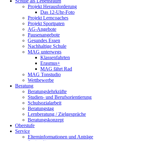
Schule als Lebensraum
Projekt Herausforderung
Das 12-Uhr-Foto
Projekt Lerncoaches
Projekt Sportpaten
AG-Angebote
Pausenangebote
Gesundes Essen
Nachhaltige Schule
MAG unterwegs
Klassenfahrten
Erasmus+
MAG fährt Rad
MAG Tonstudio
Wettbewerbe
Beratung
Beratungslehrkräfte
Studien- und Berufsorientierung
Schulsozialarbeit
Beratungstag
Lernberatung / Zielgespräche
Beratungskonzept
Oberstufe
Service
Elterninformationen und Anträge