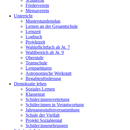
Schülerrat
Förderverein
Mensaverein
Unterricht
Musterstundenplan
Lernen an der Gesamtschule
Lernzeit
Logbuch
Projektzeit
Wahlpflichtfach ab Jg. 7
Wahlbereich ab Jg. 9
Oberstufe
Teamschule
Lernpartituren
Astronomische Werkstatt
Begabtenförderung
Demokratie leben
Soziales Lernen
Klassenrat
Schüler:innenvertretung
Schüler:innen in Verantwortung
Jahrgangsstufenversammlung
Schule der Vielfalt
Projekt Sozialgenial
Schüler:innenehrungen