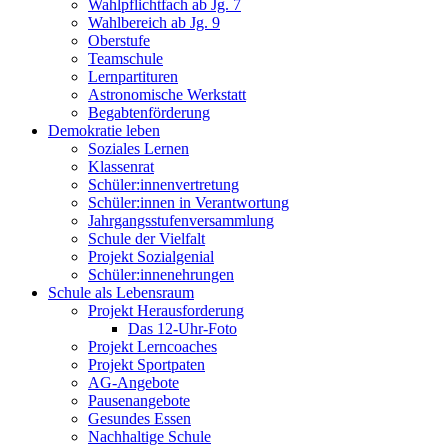
Wahlpflichtfach ab Jg. 7
Wahlbereich ab Jg. 9
Oberstufe
Teamschule
Lernpartituren
Astronomische Werkstatt
Begabtenförderung
Demokratie leben
Soziales Lernen
Klassenrat
Schüler:innenvertretung
Schüler:innen in Verantwortung
Jahrgangsstufenversammlung
Schule der Vielfalt
Projekt Sozialgenial
Schüler:innenehrungen
Schule als Lebensraum
Projekt Herausforderung
Das 12-Uhr-Foto
Projekt Lerncoaches
Projekt Sportpaten
AG-Angebote
Pausenangebote
Gesundes Essen
Nachhaltige Schule