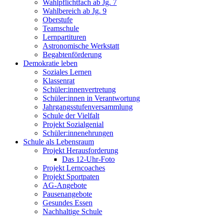
Wahlpflichtfach ab Jg. 7
Wahlbereich ab Jg. 9
Oberstufe
Teamschule
Lernpartituren
Astronomische Werkstatt
Begabtenförderung
Demokratie leben
Soziales Lernen
Klassenrat
Schüler:innenvertretung
Schüler:innen in Verantwortung
Jahrgangsstufenversammlung
Schule der Vielfalt
Projekt Sozialgenial
Schüler:innenehrungen
Schule als Lebensraum
Projekt Herausforderung
Das 12-Uhr-Foto
Projekt Lerncoaches
Projekt Sportpaten
AG-Angebote
Pausenangebote
Gesundes Essen
Nachhaltige Schule