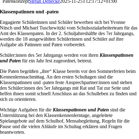
Patenkonzept
Stefan Denecke
2025-11-25T12:17:12+01:00
Klassenpatinnen und -paten
Engagierte Schülerinnen und Schüler bewerben sich bei Yvonne
Nitsch und Michael Tuschewitzki vom Schulsozialarbeiterteam für das
Amt des Klassenpaten. In der 2. Schuljahreshälfte des 7er Jahrgangs,
werden die 18 ausgewählten Schülerinnen und Schüler auf ihre
Aufgabe als Patinnen und Paten vorbereitet.
Schüler:innen des 5er Jahrgangs werden von ihren
Klassenpatinnen
und Paten
für ein Jahr fest zugeordnet, betreut.
Die Paten begrüßen „ihre“ Klasse bereits vor den Sommerferien beim
Kennenlernnachmittag. An den ersten Schultagen sind die
Klassenpatinnen und -paten feste Ansprechpartner:innen und stehen
den Schüler:innen des 5er Jahrgangs mit Rat und Tat zur Seite und
helfen ihnen somit schnell Anschluss an das Schulleben zu finden und
sich zu orientieren.
Wichtige Aufgaben für die
Klassenpatinnen und Paten
sind die
Unterstützung bei den Klassenkennenlerntage, angeleitete
Spielangebote auf dem Schulhof, Mensabegleitung, Regeln für die
Pause und die vielen Abläufe im Schultag erklären und Fragen
beantworten.