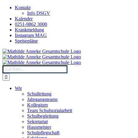
Zum
Kontakt
Inhalt
Info DSGV
springen
Kalender
0251-9862 3000
Krankmeldung
Instagram MAG
Speisepläne
Suche
nach:
Wir
Schulleitung
Jahrgangsteams
Kollegium
Team Schulsozialarbeit
Schulbegleitung
Sekretariat
Hausmeister
Schulpflegschaft