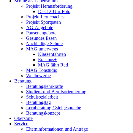
Schule als Lebensraum
Projekt Herausforderung
Das 12-Uhr-Foto
Projekt Lerncoaches
Projekt Sportpaten
AG-Angebote
Pausenangebote
Gesundes Essen
Nachhaltige Schule
MAG unterwegs
Klassenfahrten
Erasmus+
MAG fährt Rad
MAG Tonstudio
Wettbewerbe
Beratung
Beratungslehrkräfte
Studien- und Berufsorientierung
Schulsozialarbeit
Beratungstag
Lernberatung / Zielgespräche
Beratungskonzept
Oberstufe
Service
Elterninformationen und Anträge