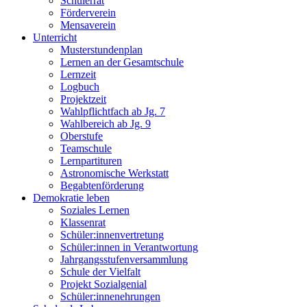
Schülerrat
Förderverein
Mensaverein
Unterricht
Musterstundenplan
Lernen an der Gesamtschule
Lernzeit
Logbuch
Projektzeit
Wahlpflichtfach ab Jg. 7
Wahlbereich ab Jg. 9
Oberstufe
Teamschule
Lernpartituren
Astronomische Werkstatt
Begabtenförderung
Demokratie leben
Soziales Lernen
Klassenrat
Schüler:innenvertretung
Schüler:innen in Verantwortung
Jahrgangsstufenversammlung
Schule der Vielfalt
Projekt Sozialgenial
Schüler:innenehrungen