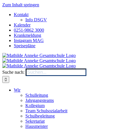
Zum Inhalt springen
Kontakt
Info DSGV
Kalender
0251-9862 3000
Krankmeldung
Instagram MAG
Speisepläne
Suche nach:
Wir
Schulleitung
Jahrgangsteams
Kollegium
Team Schulsozialarbeit
Schulbegleitung
Sekretariat
Hausmeister