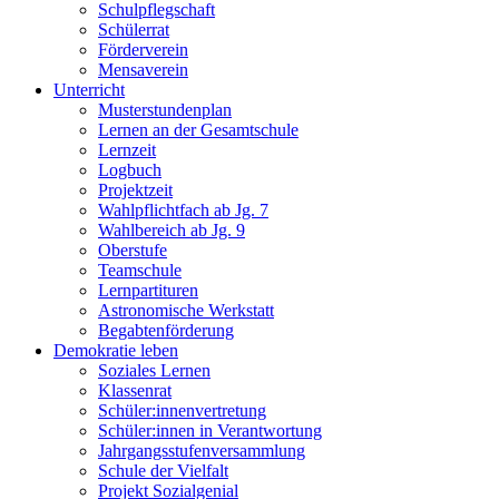
Schulpflegschaft
Schülerrat
Förderverein
Mensaverein
Unterricht
Musterstundenplan
Lernen an der Gesamtschule
Lernzeit
Logbuch
Projektzeit
Wahlpflichtfach ab Jg. 7
Wahlbereich ab Jg. 9
Oberstufe
Teamschule
Lernpartituren
Astronomische Werkstatt
Begabtenförderung
Demokratie leben
Soziales Lernen
Klassenrat
Schüler:innenvertretung
Schüler:innen in Verantwortung
Jahrgangsstufenversammlung
Schule der Vielfalt
Projekt Sozialgenial