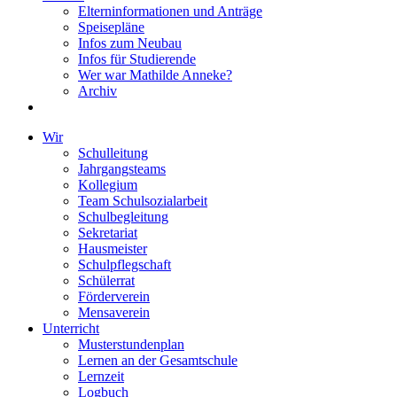
Elterninformationen und Anträge
Speisepläne
Infos zum Neubau
Infos für Studierende
Wer war Mathilde Anneke?
Archiv
Wir
Schulleitung
Jahrgangsteams
Kollegium
Team Schulsozialarbeit
Schulbegleitung
Sekretariat
Hausmeister
Schulpflegschaft
Schülerrat
Förderverein
Mensaverein
Unterricht
Musterstundenplan
Lernen an der Gesamtschule
Lernzeit
Logbuch