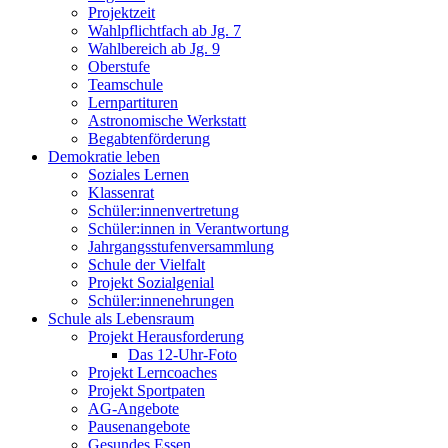
Projektzeit
Wahlpflichtfach ab Jg. 7
Wahlbereich ab Jg. 9
Oberstufe
Teamschule
Lernpartituren
Astronomische Werkstatt
Begabtenförderung
Demokratie leben
Soziales Lernen
Klassenrat
Schüler:innenvertretung
Schüler:innen in Verantwortung
Jahrgangsstufenversammlung
Schule der Vielfalt
Projekt Sozialgenial
Schüler:innenehrungen
Schule als Lebensraum
Projekt Herausforderung
Das 12-Uhr-Foto
Projekt Lerncoaches
Projekt Sportpaten
AG-Angebote
Pausenangebote
Gesundes Essen