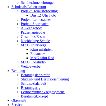
Schüler:innenehrungen
Schule als Lebensraum
Projekt Herausforderung
Das 12-Uhr-Foto
Projekt Lerncoaches
Projekt Sportpaten
AG-Angebote
Pausenangebote
Gesundes Essen
Nachhaltige Schule
MAG unterwegs
Klassenfahrten
Erasmus+
MAG fährt Rad
MAG Tonstudio
Wettbewerbe
Beratung
Beratungslehrkräfte
Studien- und Berufsorientierung
Schulsozialarbeit
Beratungstag
Lernberatung / Zielgespräche
Beratungskonzept
Oberstufe
Service