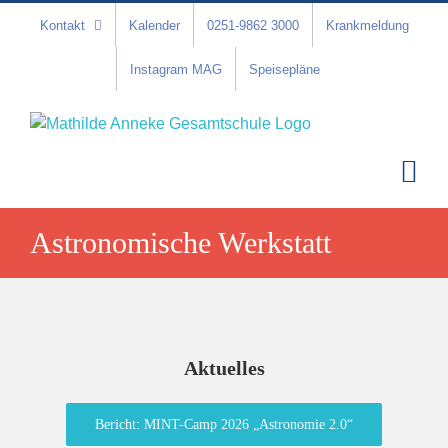
Zum
Kontakt
Kalender
0251-9862 3000
Krankmeldung
Inhalt
springen
Instagram MAG
Speisepläne
Astronomische Werkstatt
Aktuelles
Bericht: MINT-Camp 2026 „Astronomie 2.0“