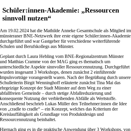
Schüler:innen-Akademie: „Ressourcen
sinnvoll nutzen“
Am 19.02.2024 hat die Mathilde Anneke Gesamtschule als Mitglied i
münsteraner BNE-Netzwerk ihre erste eigene Schüler:innen-Akademie
durchgeführt und war Gastgeber für verschiedene weiterführende
Schulen und Berufskollegs aus Münster.
Geplant durch Laura Hebling vom BNE-Regionalzentrum Münster
und Matthias Cramme von der MAG ging es thematisch um
unterschiedliche Aspekte sinnvoller Ressourcennutzung. Durchgeführt
wurden insgesamt 3 Workshops, denen zunächst 2 einführende
Impulsvorträge vorangestellt waren. Nach der Begrüßung durch unsere
Schulleiterin Birgit Wenninghoff erläuterte zunächst Tina Mai das
ehrgeizige Konzept der Stadt Münster auf dem Weg zu einer
abfallfreien Gemeinde – durch stetige Abfallreduzierung und
konsequente Nutzung der verbleibenden Abfälle als Wertstoffe.
Anschließend beschrieb Lukas Müller den Teilnehmer:innen die Idee
von „cradle to cradle“ – ein Konzept, welches das Kriterium der
Kreislauffähigkeit als Grundlage von Produktdesign und
Ressourcennutzung beinhaltet.
Hiernach ging es in die praktische Anwendung über 3 Workshops, von