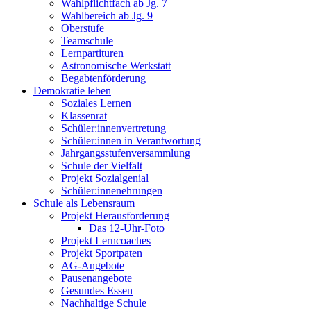
Wahlpflichtfach ab Jg. 7
Wahlbereich ab Jg. 9
Oberstufe
Teamschule
Lernpartituren
Astronomische Werkstatt
Begabtenförderung
Demokratie leben
Soziales Lernen
Klassenrat
Schüler:innenvertretung
Schüler:innen in Verantwortung
Jahrgangsstufenversammlung
Schule der Vielfalt
Projekt Sozialgenial
Schüler:innenehrungen
Schule als Lebensraum
Projekt Herausforderung
Das 12-Uhr-Foto
Projekt Lerncoaches
Projekt Sportpaten
AG-Angebote
Pausenangebote
Gesundes Essen
Nachhaltige Schule