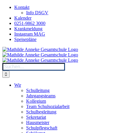
Zum
Kontakt
Inhalt
Info DSGV
springen
Kalender
0251-9862 3000
Krankmeldung
Instagram MAG
Speisepläne
Suche
nach:
Wir
Schulleitung
Jahrgangsteams
Kollegium
Team Schulsozialarbeit
Schulbegleitung
Sekretariat
Hausmeister
Schulpflegschaft