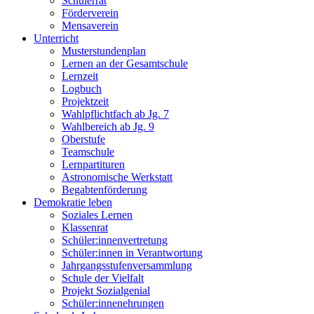
Schülerrat
Förderverein
Mensaverein
Unterricht
Musterstundenplan
Lernen an der Gesamtschule
Lernzeit
Logbuch
Projektzeit
Wahlpflichtfach ab Jg. 7
Wahlbereich ab Jg. 9
Oberstufe
Teamschule
Lernpartituren
Astronomische Werkstatt
Begabtenförderung
Demokratie leben
Soziales Lernen
Klassenrat
Schüler:innenvertretung
Schüler:innen in Verantwortung
Jahrgangsstufenversammlung
Schule der Vielfalt
Projekt Sozialgenial
Schüler:innenehrungen