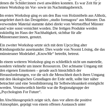
denen die Schüler:innen zwei anwählen konnten. Es war Zeit für je
einen Workshop im Vor- sowie im Nachmittagsbereich.
Im ersten Workshop ging es um den Bau von Holzmöbeln aus Altholz,
angeleitet durch das Designbüro „studio formagora“ aus Münster. Das
verwendete Material stammte dabei direkt vom Wertstoffhof Münster
und wäre sonst vernichtet worden. Die fertigen Produkte werden
zukünftig im Haus der Nachhaltigkeit, sichtbar für alle
Münsteraner:innen, genutzt.
Ein zweiter Workshop setzte sich mit dem Upcycling alter
Kleidungsstücke auseinander. Dies wurde von Noomi Lösing, die das
münsteraner Modelabel „KnowMe“ betreibt, betreut.
In einem weiteren Workshop ging es schließlich nicht um materielle,
sondern vielmehr um innere Ressourcen. Der achtsame Umgang mit
den eigenen Emotionen – gerade auch hinsichtlich der
Herausforderungen, vor die sich die Menschheit durch ihren Umgang
mit den ökologischen Grundlagen der Erde stellt, sollte hier näher
betrachtet und eine Sensibilisierung für Selbstwirksamkeit ermöglicht
werden. Verantwortlich hierfür war die Regionalgruppe der
„Psychologists For Future“.
Im Abschlussgespräch zeigte sich, dass vor allem die positive
Atmosphäre, geprägt von einem offenen Austausch unter