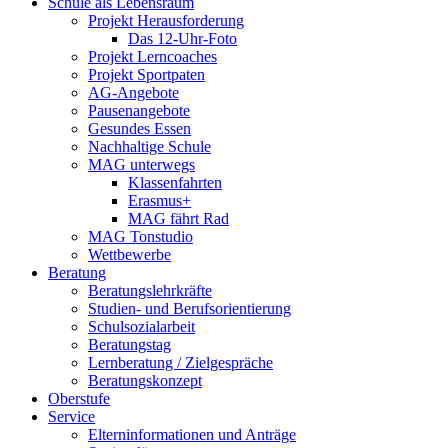
Schule als Lebensraum
Projekt Herausforderung
Das 12-Uhr-Foto
Projekt Lerncoaches
Projekt Sportpaten
AG-Angebote
Pausenangebote
Gesundes Essen
Nachhaltige Schule
MAG unterwegs
Klassenfahrten
Erasmus+
MAG fährt Rad
MAG Tonstudio
Wettbewerbe
Beratung
Beratungslehrkräfte
Studien- und Berufsorientierung
Schulsozialarbeit
Beratungstag
Lernberatung / Zielgespräche
Beratungskonzept
Oberstufe
Service
Elterninformationen und Anträge