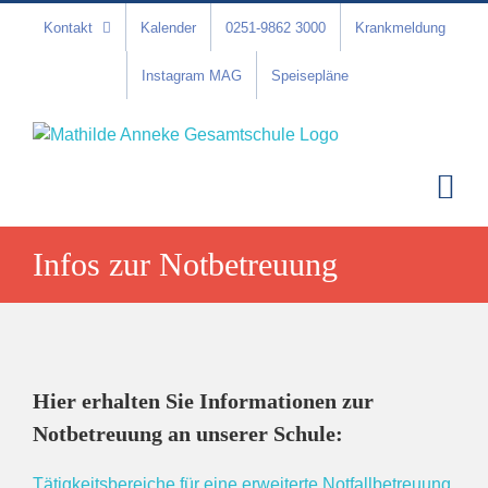
Zum
Kontakt
Kalender
0251-9862 3000
Krankmeldung
Inhalt
springen
Instagram MAG
Speisepläne
Infos zur Notbetreuung
Hier erhalten Sie Informationen zur
Notbetreuung an unserer Schule:
Tätigkeitsbereiche für eine erweiterte Notfallbetreuung