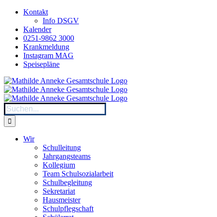
Zum
Kontakt
Inhalt
Info DSGV
springen
Kalender
0251-9862 3000
Krankmeldung
Instagram MAG
Speisepläne
Suche
nach:
Wir
Schulleitung
Jahrgangsteams
Kollegium
Team Schulsozialarbeit
Schulbegleitung
Sekretariat
Hausmeister
Schulpflegschaft