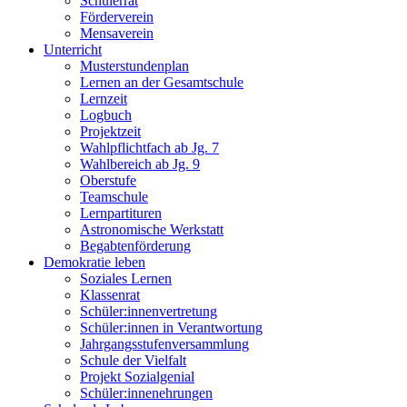
Schülerrat
Förderverein
Mensaverein
Unterricht
Musterstundenplan
Lernen an der Gesamtschule
Lernzeit
Logbuch
Projektzeit
Wahlpflichtfach ab Jg. 7
Wahlbereich ab Jg. 9
Oberstufe
Teamschule
Lernpartituren
Astronomische Werkstatt
Begabtenförderung
Demokratie leben
Soziales Lernen
Klassenrat
Schüler:innenvertretung
Schüler:innen in Verantwortung
Jahrgangsstufenversammlung
Schule der Vielfalt
Projekt Sozialgenial
Schüler:innenehrungen