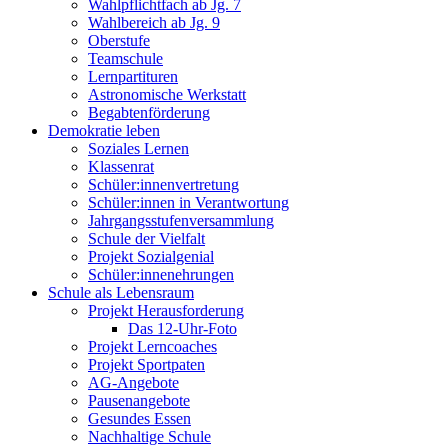
Wahlpflichtfach ab Jg. 7
Wahlbereich ab Jg. 9
Oberstufe
Teamschule
Lernpartituren
Astronomische Werkstatt
Begabtenförderung
Demokratie leben
Soziales Lernen
Klassenrat
Schüler:innenvertretung
Schüler:innen in Verantwortung
Jahrgangsstufenversammlung
Schule der Vielfalt
Projekt Sozialgenial
Schüler:innenehrungen
Schule als Lebensraum
Projekt Herausforderung
Das 12-Uhr-Foto
Projekt Lerncoaches
Projekt Sportpaten
AG-Angebote
Pausenangebote
Gesundes Essen
Nachhaltige Schule