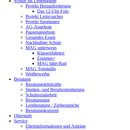
Schule als Lebensraum
Projekt Herausforderung
Das 12-Uhr-Foto
Projekt Lerncoaches
Projekt Sportpaten
AG-Angebote
Pausenangebote
Gesundes Essen
Nachhaltige Schule
MAG unterwegs
Klassenfahrten
Erasmus+
MAG fährt Rad
MAG Tonstudio
Wettbewerbe
Beratung
Beratungslehrkräfte
Studien- und Berufsorientierung
Schulsozialarbeit
Beratungstag
Lernberatung / Zielgespräche
Beratungskonzept
Oberstufe
Service
Elterninformationen und Anträge