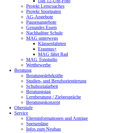
Das 12-Uhr-Foto
Projekt Lerncoaches
Projekt Sportpaten
AG-Angebote
Pausenangebote
Gesundes Essen
Nachhaltige Schule
MAG unterwegs
Klassenfahrten
Erasmus+
MAG fährt Rad
MAG Tonstudio
Wettbewerbe
Beratung
Beratungslehrkräfte
Studien- und Berufsorientierung
Schulsozialarbeit
Beratungstag
Lernberatung / Zielgespräche
Beratungskonzept
Oberstufe
Service
Elterninformationen und Anträge
Speisepläne
Infos zum Neubau