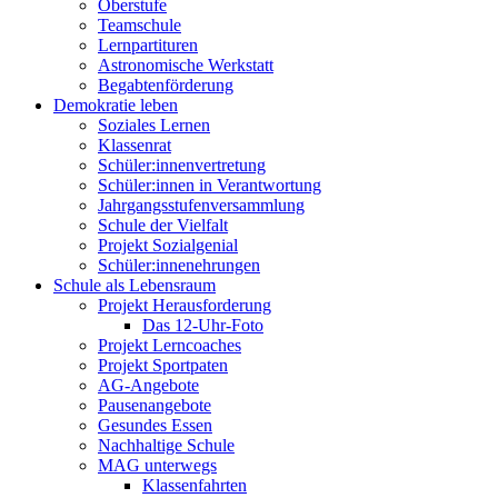
Oberstufe
Teamschule
Lernpartituren
Astronomische Werkstatt
Begabtenförderung
Demokratie leben
Soziales Lernen
Klassenrat
Schüler:innenvertretung
Schüler:innen in Verantwortung
Jahrgangsstufenversammlung
Schule der Vielfalt
Projekt Sozialgenial
Schüler:innenehrungen
Schule als Lebensraum
Projekt Herausforderung
Das 12-Uhr-Foto
Projekt Lerncoaches
Projekt Sportpaten
AG-Angebote
Pausenangebote
Gesundes Essen
Nachhaltige Schule
MAG unterwegs
Klassenfahrten