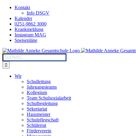
Zum
Kontakt
Inhalt
Info DSGV
springen
Kalender
0251-9862 3000
Krankmeldung
Instagram MAG
Speisepläne
Suche
nach:
Wir
Schulleitung
Jahrgangsteams
Kollegium
Team Schulsozialarbeit
Schulbegleitung
Sekretariat
Hausmeister
Schulpflegschaft
Schülerrat
Förderverein