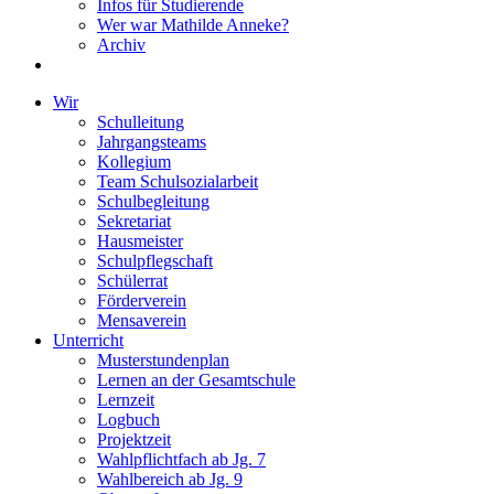
Infos für Studierende
Wer war Mathilde Anneke?
Archiv
Wir
Schulleitung
Jahrgangsteams
Kollegium
Team Schulsozialarbeit
Schulbegleitung
Sekretariat
Hausmeister
Schulpflegschaft
Schülerrat
Förderverein
Mensaverein
Unterricht
Musterstundenplan
Lernen an der Gesamtschule
Lernzeit
Logbuch
Projektzeit
Wahlpflichtfach ab Jg. 7
Wahlbereich ab Jg. 9