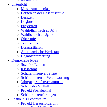
Mensaverein
Unterricht
Musterstundenplan
Lernen an der Gesamtschule
Lernzeit
Logbuch
Projektzeit
Wahlpflichtfach ab Jg. 7
Wahlbereich ab Jg. 9
Oberstufe
Teamschule
Lernpartituren
Astronomische Werkstatt
Begabtenförderung
Demokratie leben
Soziales Lernen
Klassenrat
Schüler:innenvertretung
Schüler:innen in Verantwortung
Jahrgangsstufenversammlung
Schule der Vielfalt
Projekt Sozialgenial
Schüler:innenehrungen
Schule als Lebensraum
Projekt Herausforderung