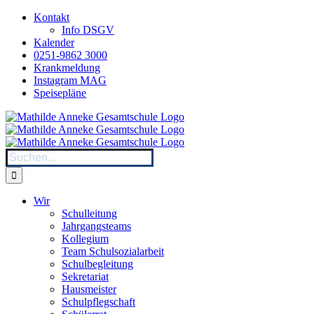
Zum
Kontakt
Inhalt
Info DSGV
springen
Kalender
0251-9862 3000
Krankmeldung
Instagram MAG
Speisepläne
Suche
nach:
Wir
Schulleitung
Jahrgangsteams
Kollegium
Team Schulsozialarbeit
Schulbegleitung
Sekretariat
Hausmeister
Schulpflegschaft