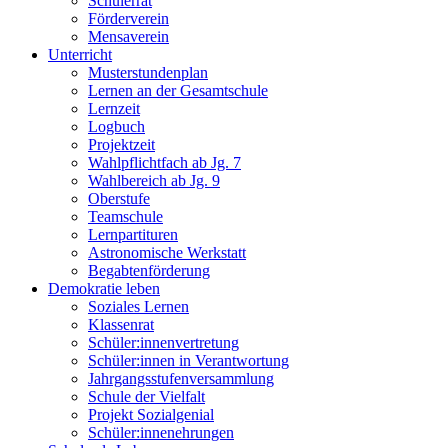
Schülerrat
Förderverein
Mensaverein
Unterricht
Musterstundenplan
Lernen an der Gesamtschule
Lernzeit
Logbuch
Projektzeit
Wahlpflichtfach ab Jg. 7
Wahlbereich ab Jg. 9
Oberstufe
Teamschule
Lernpartituren
Astronomische Werkstatt
Begabtenförderung
Demokratie leben
Soziales Lernen
Klassenrat
Schüler:innenvertretung
Schüler:innen in Verantwortung
Jahrgangsstufenversammlung
Schule der Vielfalt
Projekt Sozialgenial
Schüler:innenehrungen