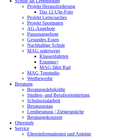
Schule als Lebensraum
Projekt Herausforderung
Das 12-Uhr-Foto
Projekt Lerncoaches
Projekt Sportpaten
AG-Angebote
Pausenangebote
Gesundes Essen
Nachhaltige Schule
MAG unterwegs
Klassenfahrten
Erasmus+
MAG fährt Rad
MAG Tonstudio
Wettbewerbe
Beratung
Beratungslehrkräfte
Studien- und Berufsorientierung
Schulsozialarbeit
Beratungstag
Lernberatung / Zielgespräche
Beratungskonzept
Oberstufe
Service
Elterninformationen und Anträge