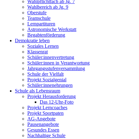
Wahlpflichtfach ab Jg. 7
Wahlbereich ab Jg. 9
Oberstufe
Teamschule
Lernpartituren
Astronomische Werkstatt
Begabtenförderung
Demokratie leben
Soziales Lernen
Klassenrat
Schüler:innenvertretung
Schüler:innen in Verantwortung
Jahrgangsstufenversammlung
Schule der Vielfalt
Projekt Sozialgenial
Schüler:innenehrungen
Schule als Lebensraum
Projekt Herausforderung
Das 12-Uhr-Foto
Projekt Lerncoaches
Projekt Sportpaten
AG-Angebote
Pausenangebote
Gesundes Essen
Nachhaltige Schule