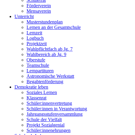
Schülerrat
Förderverein
Mensaverein
Unterricht
Musterstundenplan
Lernen an der Gesamtschule
Lernzeit
Logbuch
Projektzeit
Wahlpflichtfach ab Jg. 7
Wahlbereich ab Jg. 9
Oberstufe
Teamschule
Lernpartituren
Astronomische Werkstatt
Begabtenförderung
Demokratie leben
Soziales Lernen
Klassenrat
Schüler:innenvertretung
Schüler:innen in Verantwortung
Jahrgangsstufenversammlung
Schule der Vielfalt
Projekt Sozialgenial
Schüler:innenehrungen