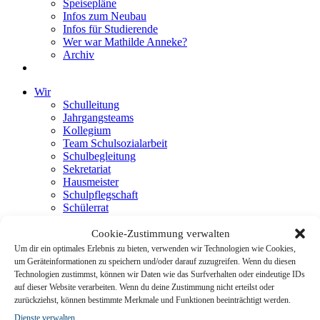
Speisepläne
Infos zum Neubau
Infos für Studierende
Wer war Mathilde Anneke?
Archiv
Wir
Schulleitung
Jahrgangsteams
Kollegium
Team Schulsozialarbeit
Schulbegleitung
Sekretariat
Hausmeister
Schulpflegschaft
Schülerrat
Förderverein
Mensaverein
Cookie-Zustimmung verwalten
Unterricht
Um dir ein optimales Erlebnis zu bieten, verwenden wir Technologien wie Cookies,
Musterstundenplan
um Geräteinformationen zu speichern und/oder darauf zuzugreifen. Wenn du diesen
Lernen an der Gesamtschule
Technologien zustimmst, können wir Daten wie das Surfverhalten oder eindeutige IDs
Lernzeit
auf dieser Website verarbeiten. Wenn du deine Zustimmung nicht erteilst oder
Logbuch
zurückziehst, können bestimmte Merkmale und Funktionen beeinträchtigt werden.
Projektzeit
Dienste verwalten