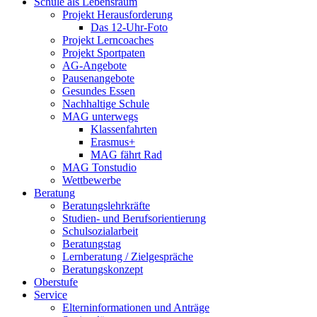
Schule als Lebensraum
Projekt Herausforderung
Das 12-Uhr-Foto
Projekt Lerncoaches
Projekt Sportpaten
AG-Angebote
Pausenangebote
Gesundes Essen
Nachhaltige Schule
MAG unterwegs
Klassenfahrten
Erasmus+
MAG fährt Rad
MAG Tonstudio
Wettbewerbe
Beratung
Beratungslehrkräfte
Studien- und Berufsorientierung
Schulsozialarbeit
Beratungstag
Lernberatung / Zielgespräche
Beratungskonzept
Oberstufe
Service
Elterninformationen und Anträge