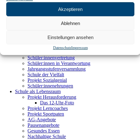
Wahlpflichtfach ab Jg. 7
Wahlbereich ab Jg. 9
Akzeptieren
Oberstufe
Teamschule
Ablehnen
Lernpartituren
Astronomische Werkstatt
Begabtenförderung
Einstellungen ansehen
Demokratie leben
Soziales Lernen
Datenschutz
Impressum
Klassenrat
Schüler:innenvertretung
Schüler:innen in Verantwortung
Jahrgangsstufenversammlung
Schule der Vielfalt
Projekt Sozialgenial
Schüler:innenehrungen
Schule als Lebensraum
Projekt Herausforderung
Das 12-Uhr-Foto
Projekt Lerncoaches
Projekt Sportpaten
AG-Angebote
Pausenangebote
Gesundes Essen
Nachhaltige Schule