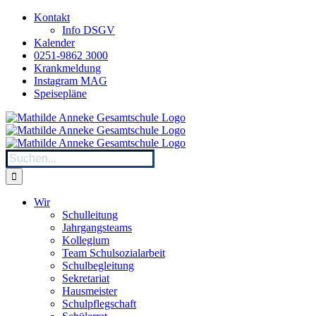
Zum
Kontakt
Inhalt
Info DSGV
springen
Kalender
0251-9862 3000
Krankmeldung
Instagram MAG
Speisepläne
Suche
nach:
Wir
Schulleitung
Jahrgangsteams
Kollegium
Team Schulsozialarbeit
Schulbegleitung
Sekretariat
Hausmeister
Schulpflegschaft